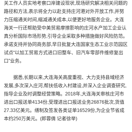
关工作人员实地考察口岸建设现状,现场研究解决相关问题的
路径和方法,表示将全力以赴支持庄河港对外开放工作,并努
力压缩通关时间,缩减通关成本,以便更好地服务企业。大连
海关一行还帮助受中美贸易摩擦影响的庄河水产加工企业认
真分析国际市场形势,引导企业采取多种措施做好风险防范。
承诺支持并协同商务部,早日批复大连国家生态工业示范园区
试点“以加工贸易方式进口旧整车、旧汽车零部件维修复出
口”业务。
据悉,长期以来,大连海关高度重视、大力支持县域经济
发展,多次深入庄河,帮扶低收入村建设,并深入企业调查研究,
指导企业及时调整经营策略。2018年,大连海关审核庄河市
进出口报送单4134份,受理进出口报送业务26876批次,货值
27.33亿美元。缮制及签发各类证单16529份,为企业节省成
本约250万美元。
(郎蓉倩 记者徐举)