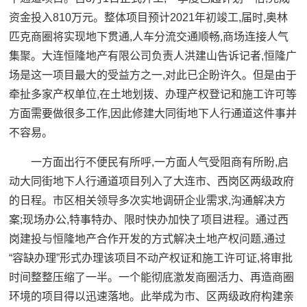
资金投入810万元。整体项目预计2021年初竣工,届时,奥林
匹克商圈将实现地下贯通,人车分流交通顺畅,商场连接人气
集聚。大连恒隆地产有限公司负责人洪建山告诉记者,恒隆广
场是这一项目最大的受益方之一,对此已企盼许久。但是由于
牵扯多家产权单位,在土地划拨、办理产权登记和施工许可等
方面需要做很多工作,因此修建大同街地下人行通道这件事并
不容易。
一方面出行不便民有所呼,一方面人气受阻商有所盼,启
动大同街地下人行通道项目列入了大连市、西岗区两级政府
的日程。市区相关领导多次实地调研企业需求,沟通解决方
案;现场办公,特事特办、限时快办加快了项目进程。通过西
岗建投与恒隆地产合作开发的方式解决土地产权问题,通过
“容缺办理”形式办理该项目不动产权证和施工许可证,将审批
时间整整压缩了一半。一个能彻底激发商圈活力、再造商圈
环境的项目得以迅速落地。此举成为市、区两级政府构建亲