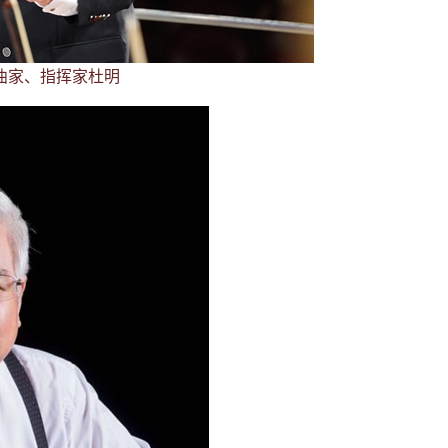
曲家、指挥家杜明