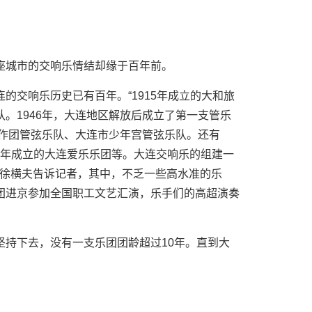
座城市的交响乐情结却缘于百年前。
连的交响乐历史已有百年。“
1915年成立的大和旅
。1946年，大连地区解放后成立了第一支管乐
工作团管弦乐队、
大连市少年宫管弦乐队。还有
98年成立的大连爱乐乐团等。大连交响乐的组建一
徐横夫告诉记者，
其中，不乏一些高水准的乐
团进京参加全国职工文艺汇演，乐手们的高超演奏
坚持下去，没有一支乐团团龄超过10年。
直到
大