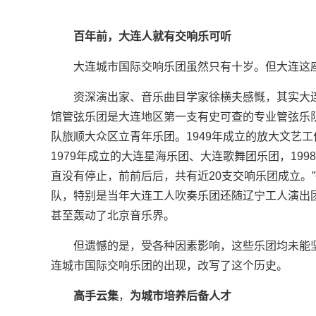
百年前，大连人就有交响乐可听
大连城市国际交响乐团
虽然只有十岁。但大连这
资深演出家、音乐曲目学家徐横夫感慨，其实大
馆管弦乐团是大连地区第一支有史可查的专业管弦乐队
队旅顺大众区立青年乐团。1949年成立的放大文艺
1979年成立的大连星海乐团、大连歌舞团乐团，19
直没有
停止
，前前后后，共有近20支交响乐团成立。”
队，特别是当年大连工人吹奏乐团还随辽宁工人演出
甚至轰动了北京音乐界。
但遗憾的是，受各种因素影响，这些乐团均未能
连城市国际交响乐团
的出现，改写了这个历史。
高手云集
，
为城市培养
后备人才