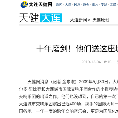
大连新闻
>
天健原创
十年磨剑！他们送这座城
2019-12-04 18:15
天健网消息（记者 金东淑）2009年5月30日
尔多
·
里比罗和
大连城市国际交响乐团
合作的小提琴协
交响乐团
的出道之作，他们也没想到，自己的第一次
大连城市交响乐团
演出已近400场，
携手的国际大师一
国各地。一年一度的跨年交响音乐会，更是为国际化