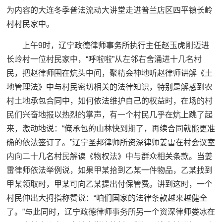
为内容的大连冬季普法流动大讲堂走进普兰店区四平镇长岭
村村民家中。
上午9时，辽宁政德律师事务所执行主任赵玉虎刚迈进
长岭村一位村民家中，“呼啦啦”从左邻右舍涌进十几名村
民，把赵律师围在炕头中间，聚精会神地听赵律师讲解《土
地管理法》中与村民密切相关的法律知识，特别是解惑到农
村土地承包合同中，如何依法维护自己的权益时，在场的村
民们兴奋地报以热烈的掌声，有一个村民几乎在炕上跳了起
来，激动地说：“俺承包的山林快到期了，再续合同就能更准
确的依法签订了。”辽宁圣邦律师所资深律师姜雷在村会议室
内向二十几名村民解读《物权法》中与群众相关条款。当姜
雷律师依法举例说，如果甲某拾到乙某一件物品，乙某找到
甲某领取时，甲某可向乙某提出付保管费。讲到这时，一个
村民伸出大拇指称赞说：“咱们国家的法律条款越来越健全
了。”与此同时，辽宁政德律师事务所另一个资深律师娄冰在