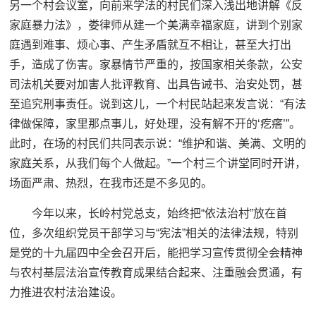
另一个村会议室，向前来学法的村民们深入浅出地讲解《反
家庭暴力法》，娄律师从建一个美满幸福家庭，讲到个别家
庭遇到难事、烦心事、产生矛盾就互不相让，甚至大打出
手，造成了伤害。家暴情节严重的，按国家相关条款，公安
司法机关要对加害人批评教育、出具告诫书、治安处罚，甚
至追究刑事责任。说到这儿，一个村民站起来发言说：“有法
律做保障，家里那点事儿，好处理，没有解不开的‘疙瘩’”。
此时，在场的村民们共同表示说：“维护和谐、美满、文明的
家庭关系，从我们每个人做起。”一个村三个讲堂同时开讲，
场面严肃、热烈，在我市还是不多见的。
今年以来，长岭村党总支，始终把“依法治村”放在首
位，多次组织党员干部学习与“宪法”相关的法律法规，特别
是党的十九届四中全会召开后，能把学习宣传贯彻全会精神
与农村基层法治宣传教育成果结合起来、注重融会贯通，有
力推进农村法治建设。