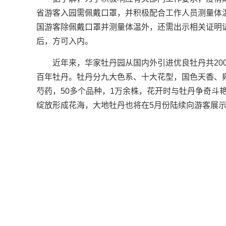
省游客入园需佩戴口罩，并积极配合工作人员测量体温
国游客除佩戴口罩并测量体温外，还需出示相关证明
后，方可入内。
近年来，华家牡丹园从国内外引进优良牡丹共200
百年牡丹。牡丹分九大色系、十大花型，国色天香、
芍药，50多个品种，1万余株，花开时与牡丹争奇斗
绽放形成花海，大地牡丹也将在5月份陆续向游客展