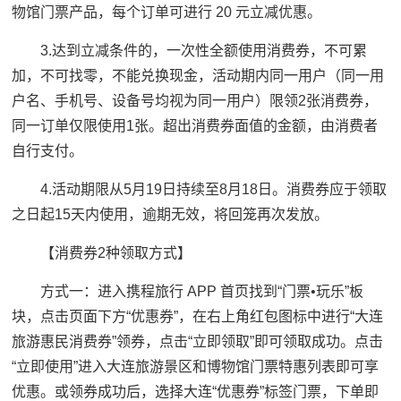
物馆门票产品，每个订单可进行 20 元立减优惠。
3.达到立减条件的，一次性全额使用消费券，不可累
加，不可找零，不能兑换现金，活动期内同一用户（同一用
户名、手机号、设备号均视为同一用户）限领2张消费券，
同一订单仅限使用1张。超出消费券面值的金额，由消费者
自行支付。
4.活动期限从5月19日持续至8月18日。消费券应于领取
之日起15天内使用，逾期无效，将回笼再次发放。
【消费券2种领取方式】
方式一：进入携程旅行 APP 首页找到“门票•玩乐”板
块，点击页面下方“优惠券”，在右上角红包图标中进行“大连
旅游惠民消费券”领券，点击“立即领取”即可领取成功。点击
“立即使用”进入大连旅游景区和博物馆门票特惠列表即可享
优惠。或领券成功后，选择大连“优惠券”标签门票，下单即