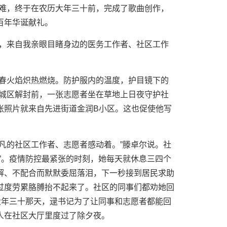
困难，终于在农历大年三十前，完成了歌曲创作，
百年华诞献礼。
受，来自我亲眼目睹身边的医务工作者、社区工作
青春火焰炽热燃烧。防护服内的温度，护目镜下的
主城区解封前，一张志愿者坐在草地上日夜守护社
张照片就来自先进街道金润B小区。这也促使他写
凡的社区工作者、志愿者感动着。”滕卓尔说。社
”。疫情防控最紧张的时刻，她每天就休息三四个
解、不配合而默默委屈落泪，下一秒接到居民求助
过度劳累胳膊抬不起来了。社区的同事们都劝她回
大年三十那天，逯书记为了让同事和志愿者都能回
人在社区大厅里度过了除夕夜。