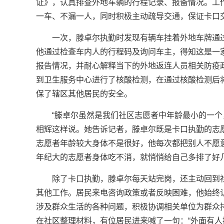
证》，认真排查外地车辆的行程记录、报备情况。工
一车、不漏一人，同时积极主动疏导交通，保证卡口
一次，滕卓尔执勤时发现有辆车挂着外地车牌通
他通过检查车内人的行程码及询问车主，得知这是一
报告情况，并耐心解释当下的外地返连人员相关防疫
到卫生服务中心进行了核酸检测，在通过核酸检测后
保了辖区其他居民的安全。
“滕卓尔虽然是我们社区志愿者中年龄最小的一个
相辉这样说。她告诉记者，滕卓尔既是卡口执勤的志
志愿者年龄较大身体不是很好，他每次都把别人不愿
年纪大的志愿者身体吃不消，就悄悄给自己多排了好
除了卡口执勤，滕卓尔每天站完岗，还主动回到
其他工作。居民来电咨询政策或者反映困难，他始终
涉及群众生活的各种问题，积极协调相关单位为群众
在社区整理材料，有位居民进来喊了一句：“外面有人