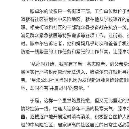
滕卓尔的父亲是一名街道干部，工作单位就位于
道就有社区被划为中风险地区。就在他从学校返连的
理。相关街道和社区的干部群众昼夜奋战在抗疫一线
满足群众紧急就医等特殊需求等各项工作，让街道、
时。滕卓尔告诉记者，他和妈妈几乎每次和爸爸手机
防疫一线繁重的工作任务和紧张的工作节奏，让滕卓
“从那时开始，我就有了当一名志愿者，到父亲身
城区实行严格封闭管理无法进入，滕卓尔只好就近寻
者。“星海公园社区当时也因为发现新冠肺炎确诊病
地，却同样有‘并肩战斗’的感觉。”
于是，这样一个虽然略显稚嫩，但又无比坚定的
情防控第一线。恰逢大连多年不遇的极寒天气，滕卓
器，逐楼逐户地开展定时消毒消杀，积极配合医护人
理的中风险社区，居家隔离的社区居民的日常生活必