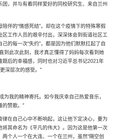
乐团，并与有着同样爱好的同校研究生、来自兰州
陪伴的“情感死结”，却在这个疫情下的特殊寒假
社区工作人员的艰辛付出，深深体会到街道社区工
己的每一次“失约”，都是因为他们默默扛起了自
“直到此次此刻，我才真正懂得了妈妈每次看到她
题后的幸福感，同时也对习近平总书记2021年
更深层次的感受。”
以成为我的精神寄托。如今我庆幸自己热爱音乐，
的赞歌。”
旋律在自己心中不断响起，这让他下定决心，要为
他将其命名为《平凡的伟大》。因为这是他第一次
。两个人一个在大连、一个在兰州，虽然“隔空创