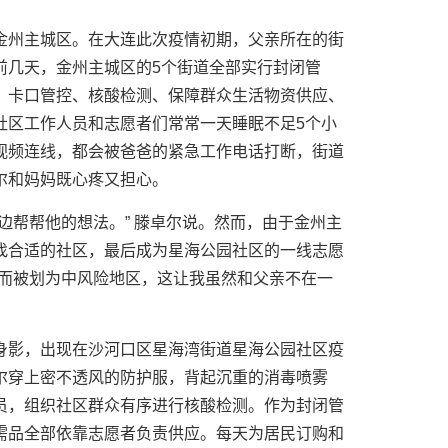
金州主城区。在大连此次疫情初期，父亲所在的街
前几天，金州主城区的5个街道全部实行封闭管
，卡口管控、核酸检测、保障群众生活物资供应、
社区工作人员和志愿者们常常一天睡眠不足5个小
视频连线，都会被爸爸的紧急工作电话打断，街道
尔和妈妈既心疼又担心。
边帮帮他的想法。” 滕卓尔说。然而，由于金州主
找合适的社区，最后成为星海公园社区的一线志愿
例而被划为中风险地区，这让我虽然和父亲不在一
身影，出现在沙河口区星海湾街道星海公园社区疫
尔穿上密不透风的防护服，背起沉重的消毒喷雾
员，组织社区群众有序进行核酸检测。作为封闭管
需品全部依靠志愿者负责供应。每天为居民订购和