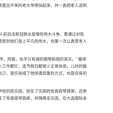
隙里出不来的老大爷搀扶起来，并一直把老人送到
连人民抗击新冠肺炎疫情的伟大斗争，更通过对街
感受到他们身上平凡的伟大，也第一次认真思考人
伴，而我，似乎只有我的钢琴和我的音乐。” 滕卓
人工作都忙，连节假日都很少正常休息。儿时的滕
自己，音乐就成了他排遣寂寞的方式，也是仅有的
学校的民乐团，担任了乐团的低音提琴首席，还参
任了低音提琴首席，并随两支乐团，在大连国际会