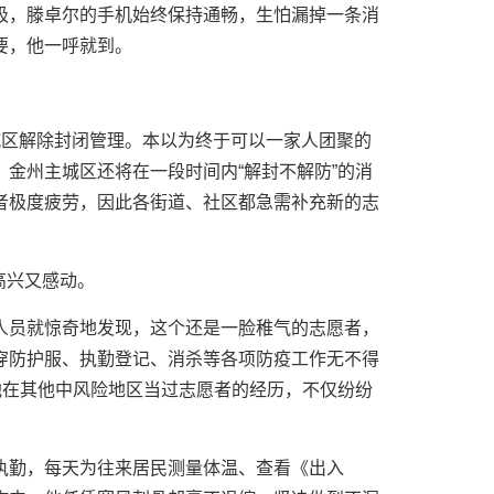
圾，滕卓尔的手机始终保持通畅，生怕漏掉一条消
要，他一呼就到。
城区解除封闭管理。本以为终于可以一家人团聚的
金州主城区还将在一段时间内“解封不解防”的消
者极度疲劳，因此各街道、社区都急需补充新的志
高兴又感动。
人员就惊奇地发现，这个还是一脸稚气的志愿者，
穿防护服、执勤登记、消杀等各项防疫工作无不得
他在其他中风险地区当过志愿者的经历，不仅纷纷
执勤，每天为往来居民测量体温、查看《出入