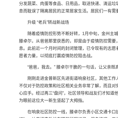
分发蔬菜、肉蛋等食品、日用品，取送快递、清运垃
息而耽误了隔离居民的正常居家生活。居民们一有需
升级 “老兵”转战新战场
随着疫情防控形势不断好转，1月中旬，金州主
滕卓尔，从爸爸那里获悉的，却是由于疫情防控需要，
息。此前近一个月时间的封闭管理，已令现有的志愿
愿者力量，以彻底打赢疫情防控阻击战。
“爸爸，我去。” 滕卓尔干脆的一句话，让父亲既
刚刚走进金普新区先进街道响泉社区，其他工作
不仅对于防控政策和社区相关业务非常了解，而且对
心应手。经过再三“盘问”，社区领导和战友们才知道
为眼前这位大一新生竖起了大拇指。
在响泉社区防控一线，滕卓尔负责小区交通卡口