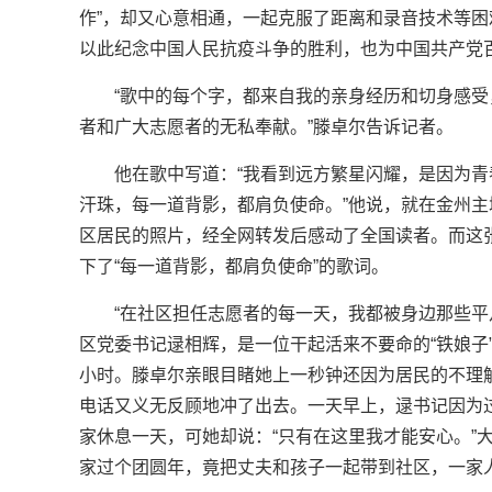
作”，却又心意相通，一起克服了距离和录音技术等
以此纪念中国人民抗疫斗争的胜利，也为中国共产党
“歌中的每个字，都来自我的亲身经历和切身感
者和广大志愿者的无私奉献。”滕卓尔告诉记者。
他在歌中写道：“我看到远方繁星闪耀，是因为
汗珠，每一道背影，都肩负使命。”他说，就在金州
区居民的照片，经全网转发后感动了全国读者。而这
下了“每一道背影，都肩负使命”的歌词。
“在社区担任志愿者的每一天，我都被身边那些平
区党委书记逯相辉，是一位干起活来不要命的“铁娘子
小时。滕卓尔亲眼目睹她上一秒钟还因为居民的不理
电话又义无反顾地冲了出去。一天早上，逯书记因为
家休息一天，可她却说：“只有在这里我才能安心。”
家过个团圆年，竟把丈夫和孩子一起带到社区，一家