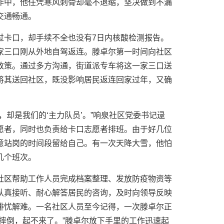
作中，他任凭寒风刺骨却毫不退缩，坚决做到不漏
交通畅通。
过卡口，却手续不全也没有7日内核酸检测报告。
家三口刚从外地自驾返连。滕卓尔第一时间向社区
政策。通过多方沟通，街道派专车将这一家三口送
将其送回社区，既没影响居民返连回家过年，又确
，却是我们的‘主力队员’。”响泉社区党委书记逯
愿者，同时也负责给卡口志愿者排班。由于好几位
意站岗的时间段留给自己。有一次天降大雪，他怕
几个班次。
社区帮助工作人员完成档案整理、发放防疫物资等
认真接听、耐心解答居民的咨询，及时向领导反映
排忧解难。一名社区人员至今记得，一次滕卓尔正
摔倒，起不来了。”滕卓尔放下手里的工作迅速起