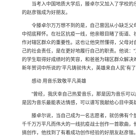
当考入中国地质大学后，滕卓尔又加入了学校的
的赵彦锴成为好朋友。
令滕卓尔万万想不到的是，自己曾因从小缺乏父母
中彻底释怀。在社区抗疫一线，他亲眼目睹了街道、
作对辖区群众的重要性。这也让他突然懂得，父母对自
己的社会责任，是在更好地履行自己的职责。他说：
的学生取得好成绩时的笑容，和爸爸为辖区群众解决难
新年贺词中所说的‘平凡铸就伟大，英雄来自人民’有了
感动 用音乐致敬平凡英雄
“曾经，我庆幸自己热爱音乐，那是因为音乐可
是因为音乐最能表达情感，可以谱写我献给心目中英雄
滕卓尔说，当自己成为一名志愿者，就仿佛有个
千千万万平凡而伟大的一线抗疫战士创作一首歌曲，
搞创作，他找到了有着成功创作经验的好朋友赵彦锴