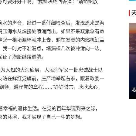
可要好好干啊。”我坚决地回答道：“请组织放
滴水的声音，经过一番仔细检查后，发现原来是海
高压海水从焊接处喷涌而出，如果不采取紧急有效
拿起一根堵漏棒就冲上去，躺在发烫的内燃机缸盖
，我一时对不准漏点，堵漏棒几次被冲滑向一边。
保证了潜艇继续巡航。
鲜为人知的大海底层，人民海军又一批忠诚战士以
友站在鲜红党旗前，庄严地举起右拳，跟着政委一
纲领，遵守党的章程……”铮铮誓言，耿耿忠心，
过着幸福的退休生活。在党的百年华诞到来之际，
您的沐浴，我才实现了自己一生的梦想。