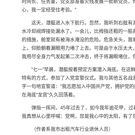
时间长、任务重，党支部准备火线发展一批新党员，你
心，我一定经受住考验。”
这天，潜艇进入水下航行。忽然，我听到右舷有
水冷却阀焊接处漏水了。一会儿，比拇指还粗的一股
的措施，舱室就有被海水淹没的危险。危急关头，我
上，仰脸朝着漏眼用力堵了上去。可是由于水压太大
我用尽全身力气发起第二次冲击，终于将漏眼堵住，
“七一”早晨，潜艇按着预定方案潜入海底。在这
特有的方式，参加了入党宣誓仪式。我与其他五名战
字一句地宣誓道：“我志愿加入中国共产党，拥护党的
在海底“龙宫”久久回荡着。
弹指一挥间，45年过去了，如今我年逾花甲，
我真想从心里呼喊：党啊，您是我心中的太阳，有了
（作者系我市出租汽车行业退休人员）