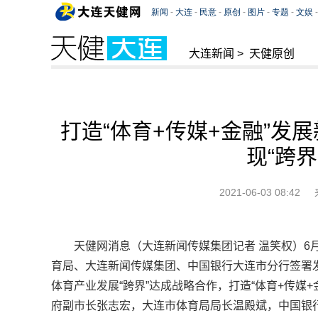
大连新闻
>
天健原创
打造“体育+传媒+金融”发
现“跨界
2021-06-03 08:42
天健网消息（大连新闻传媒集团记者 温笑权）
6
育局、大连新闻传媒集团、中国银行大连市分行签署
体育产业发展“跨界”达成战略合作，打造“体育+传媒
府副市长张志宏，大连市体育局局长温殿斌，中国银