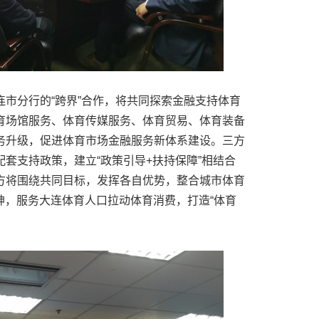
市分行的“跨界”合作，将共同探索金融支持体育
育场馆服务、体育传媒服务、体育贸易、体育装备
务升级，促进体育市场金融服务新体系建设。三方
套支持政策，建立“政策引导+扶持保障”相结合
方将围绕共同目标，发挥各自优势，整合城市体育
神，服务大连体育人口拉动体育消费，打造“体育