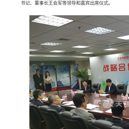
书记、董事长王会军等领导和嘉宾出席仪式。