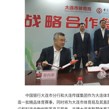
中国银行大连市分行和大连传媒集团作为大连体
造一批精品体育赛事，同时将为大连市体育局及其直