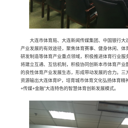
大连市体育局、大连新闻传媒集团、中国银行大连
产业发展的有效途径，聚焦体育赛事、健身休闲、体
研发制造等体育产业重点领域，积极推进体育行业服
将建立互通、互信机制，积极协同创新本市体育产业配
的良性体育产业发展生态，形成带动发展的合力。三
资源输出大连体育IP，培育城市体育文化弘扬体育精
+传媒+金融”大连特色的智慧体育创新发展模式。