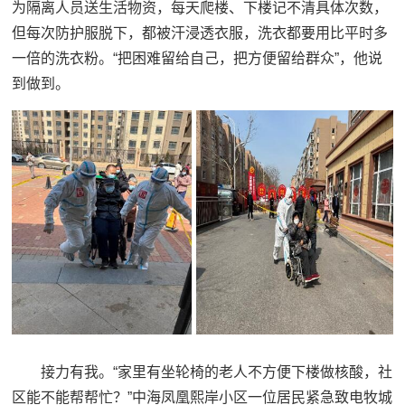
为隔离人员送生活物资，每天爬楼、下楼记不清具体次数，
但每次防护服脱下，都被汗浸透衣服，洗衣都要用比平时多
一倍的洗衣粉。“把困难留给自己，把方便留给群众”，他说
到做到。
接力有我。“家里有坐轮椅的老人不方便下楼做核酸，社
区能不能帮帮忙？”中海凤凰熙岸小区一位居民紧急致电牧城