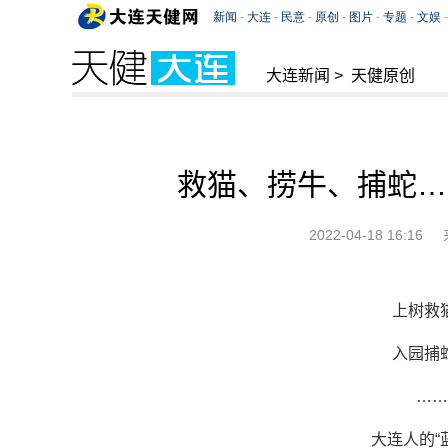
大连新闻
>
天健原创
救猫、捞牛、捕蛇…
2022-04-18 16:16
上树救
入园捕
……
大连人的“