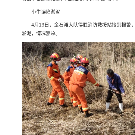
小牛误陷淤泥
4月13日，金石滩大队得胜消防救援站接到报警
淤泥，情况紧急。