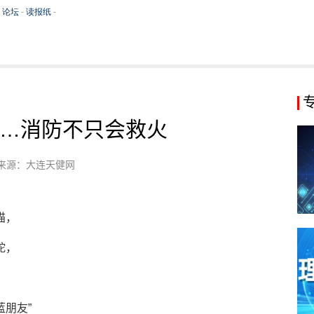
…消防不只会救火
来源：大连天健网
猫，
蛇，
蓝朋友”