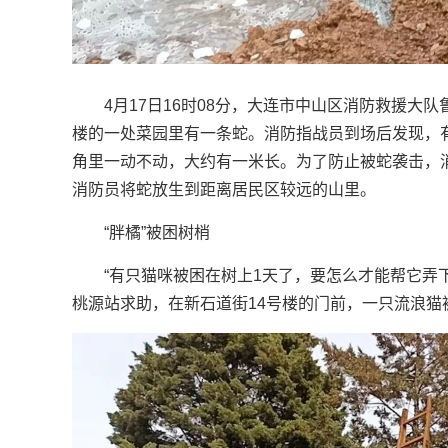
4月17日16时08分，大连市中山区消防救援大
楼的一处菜园里有一条蛇。消防指战员到场后发现，
角里一动不动，大约有一米长。为了防止被蛇袭击，
消防员将蛇放生到距离居民区较远的山里。
“胖橘”被困树梢
“有只猫咪被困在树上1天了，要怎么才能帮它弄下
桃源站求助，在新石道街14号楼的门前，一只流浪猫