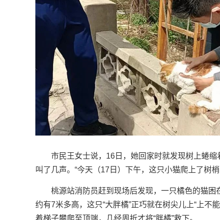
市民王女士说，16日，她回家时就发现树上蜷缩
叫了几声。“今天（17日）下午，这只小猫爬上了树梢
桃源站消防员赶到现场后发现，一只橘色的猫困
约有7米多高，这只“大胖橘”正巧就在树尖儿上“上不
着梯子攀爬至顶端，几经周折才将“胖橘”救下。