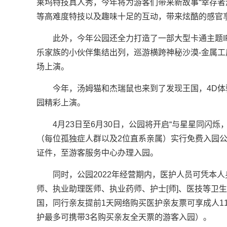
莱坞特技真人秀，今年将为游客们带来新故事“幸存者
等高难度特技以及趣味十足的互动，带来炫酷的感官
此外，今年公园还全力打造了一部大型卡通主题IP
乐家族的小伙伴集结出列，巡游横跨神秘沙漠-金属工
场上演。
今年，汤姆猫和杰瑞鼠也来到了发现王国，4D
园精彩上演。
4月23日至6月30日，公园将开启“与星星同闪
（每位孤独症人群以及2位直系亲属）实行免费入园
证件，至游客服务中心办理入园。
同时，公园2022年经营期内，医护人员可凭本
师、执业助理医师、执业药师、护士[师]、医技等卫生
国，同行亲友提前1天网络购买医护亲友票可享成人1
护最多可携带3名购买亲友全天票的游客入园）。