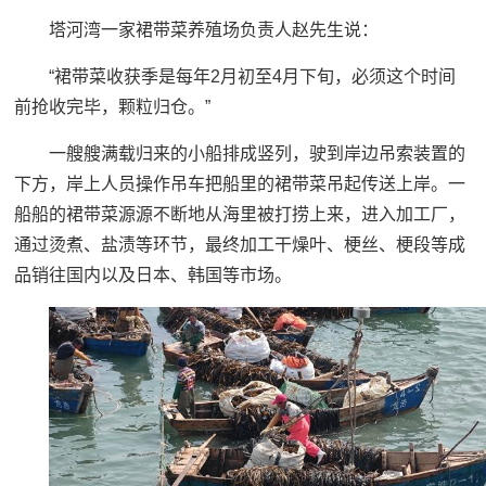
塔河湾一家裙带菜养殖场负责人赵先生说：
“裙带菜收获季是每年2月初至4月下旬，必须这个时间
前抢收完毕，颗粒归仓。”
一艘艘满载归来的小船排成竖列，驶到岸边吊索装置的
下方，岸上人员操作吊车把船里的裙带菜吊起传送上岸。一
船船的裙带菜源源不断地从海里被打捞上来，进入加工厂，
通过烫煮、盐渍等环节，最终加工干燥叶、梗丝、梗段等成
品销往国内以及日本、韩国等市场。