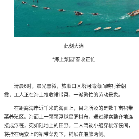
此刻大连
“海上菜园”春收正忙
清晨6时，晨光熹微，旅顺口区塔河湾海面映衬着朝
霞，工人正在海上抢收裙带菜，一派繁忙的劳动景象。
在距离海岸近千米的海面上，目之所及的是数千亩裙带
菜养殖区。海面上一颗颗浮球星罗棋布，通过绳索整齐地连
接成浮筏，宛如陆地上的田野。工人驾驶小船穿梭浮筏间，
将挂在绳索上的裙带菜割下，铺展在船舷两侧。