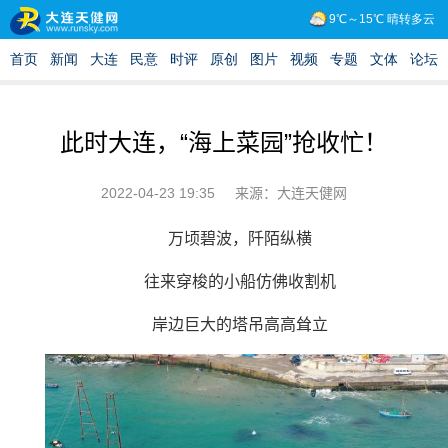
此时大连，“海上菜园”抢收忙！
2022-04-23 19:35
来源：大连天健网
万顷碧波，阡陌纵横
往来穿梭的小船仿佛收割机
岸边巨大的塔吊高高耸立