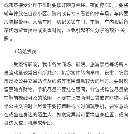
或违章接受处理下车时要拿好随身包袋。夜间停车时，要将
轿车停放在自家小区、院内或有专人看管的停车场，车内要
加装报警器。人离车时，切记关锁车门、车窗，车内和后备
箱切勿留置提包或贵重财物，以免引起不法分子的额外“关
照”。
3.防范扒窃
受疫情影响，我市各大商场、影院、旅游景点等场所人
员流动量较常日有所减少，扒窃案件转向早市、夜市、农贸
市场及公共交通站点及线路等市民流动较大的地方。要时刻
留意随身财物，手机尽量不要挂在腰间，背包或挎包尽量放
在胸前视线可及的范围，不要在上衣两侧口袋放置财物。乘
坐公共交通时上尽量不要打瞌睡或长时间玩手机，要留意站
在或坐在身边的陌生人，如察觉异常可更换自身位置，或向
身边人或司机寻求帮助。