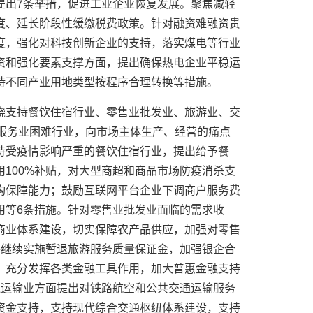
提出7条举措，促进工业企业恢复发展。聚焦减轻
度、延长阶段性缓缴税费政策。针对融资难融资贵
度，强化对科技创新企业的支持，落实煤电等行业
资和强化要素支撑方面，提出确保热电企业平稳运
持不同产业用地类型按程序合理转换等措施。
绕支持餐饮住宿行业、零售业批发业、旅游业、交
的服务业困难行业，向市场主体生产、经营的痛点
持受疫情影响严重的餐饮住宿行业，提出给予餐
100%补贴，对大型商超和商品市场防疫消杀支
构保障能力；鼓励互联网平台企业下调商户服务费
用等6条措施。针对零售业批发业面临的需求收
商业体系建设，切实保障农产品供应，加强对零售
将继续实施暂退旅游服务质量保证金，加强银企合
，充分发挥各类金融工具作用，加大普惠金融支持
通运输业方面提出对铁路航空和公共交通运输服务
资金支持，支持现代综合交通枢纽体系建设，支持