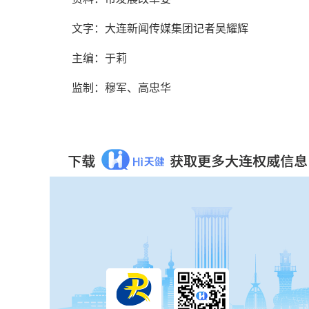
文字：大连新闻传媒集团记者吴耀辉
主编：于莉
监制：穆军、高忠华