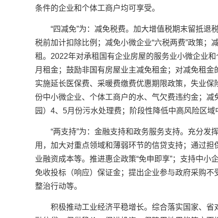
条件的企业和个体工商户均可享受。
“四减免”为：减免税费。加大增值税期末留抵退
税前加计扣除比例；减免小微企业“六税两费”政策；
租。2022年对承租国有企业房屋的服务业小微企业
月租金；鼓励非国有房屋业主减免租金；对减免租金
实施延长医保费、采暖费缴费优惠期限政策，失业保
份中小微企业、个体工商户的水、气欠费违约金；减
园）4、5月份污水处理费；阶段性降低中高风险区域
“两支持”为：金融支持和政务服务支持。充分发
用，加大对重点领域和薄弱环节的信贷支持；通过担
业融资成本等。推进惠企政策“免申即享”；支持中小
免收投标（响应）保证金；提出企业参与政府采购不
整治行动等。
积极推动工业经济平稳增长。综合落实国家、省