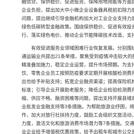
融信贷、保供稳价、促进投资、保障用地用能等方面
企业负担，提出加大中小微企业设备器具税前扣除力
问题，提出继续引导金融机构加大对工业企业支持力
绿色低碳转型金融政策。围绕保供稳价、促进有效投
行、落实绿色电价、推动企业节能降碳技术改造、支
有效促进服务业领域困难行业恢复发展。分别围
通运输业共提出21条举措，聚焦受到疫情冲击较大
精准叠加施力，稳定企业运营，提升市场预期。为支
饮、零售企业员工按照防疫要求定期开展核酸检测费用
出也给予补贴支持；拓宽企业融资渠道；提高保险机
标准；引导企业开展助老服务；降低企业检验检测费
缩、供应不畅、融资困难等问题，提出支持开展县域
业批发业金融支持等3条措施。为帮助旅游业纾困，
作，加大对旅行社扶持力度，鼓励工会组织文旅活动
力度，激活文化和旅游消费市场潜力等7条措施。交
业企业给予增值税优惠政策，给予出租车和城市公交