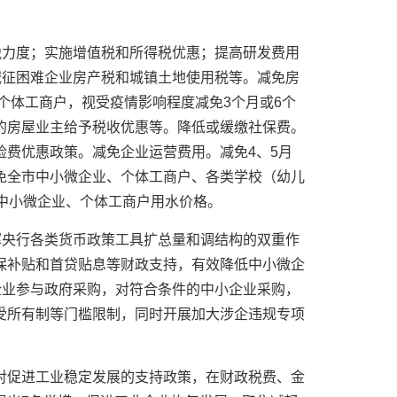
税力度；实施增值税和所得税优惠；提高研发费用
减征困难企业房产税和城镇土地使用税等。减免房
和个体工商户，视受疫情影响程度减免3个月或6个
的房屋业主给予税收优惠等。降低或缓缴社保费。
险费优惠政策。减免企业运营费用。减免4、5月
免全市中小微企业、个体工商户、各类学校（幼儿
中小微企业、个体工商户用水价格。
挥央行各类货币政策工具扩总量和调结构的双重作
保补贴和首贷贴息等财政支持，有效降低中小微企
企业参与政府采购，对符合条件的中小企业采购，
受所有制等门槛限制，同时开展加大涉企违规专项
对促进工业稳定发展的支持政策，在财政税费、金