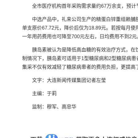
全市医疗机构首年采购需求量约67万余支，预计节
中选产品中，礼来公司生产的精蛋白锌重组赖脯胰
单支原价67.72元，降价后仅为18.89元。若按每
一年用药费用也可降至700元左右，日均费用不到2元
胰岛素被认为是降低高血糖的有效治疗方式，在
制情况下，胰岛素可适用于1型糖尿病和2型糖尿病
集采不仅有效减轻了糖尿病患者的费用负担，更提高
文字：大连新闻传媒集团记者左莹
主编：于莉
监制：穆军、高忠华