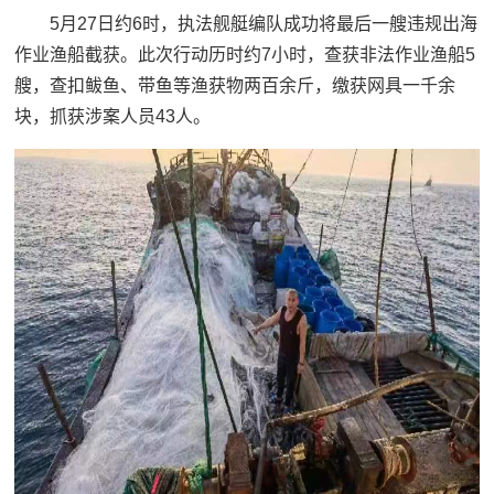
5月27日约6时，执法舰艇编队成功将最后一艘违规出海
作业渔船截获。此次行动历时约7小时，查获非法作业渔船5
艘，查扣鲅鱼、带鱼等渔获物两百余斤，缴获网具一千余
块，抓获涉案人员43人。