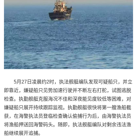
5月27日凌晨约2时，执法舰艇编队发现可疑船只，并立
即靠近，嫌疑船只见势加速行驶并不断左右打舵，试图逃脱
检查。执勤舰艇克服海况不佳和深夜能见度较低等困难，对
嫌疑船只展开持续跟踪监视。执勤舰艇很快将第一艘渔船截
获，在海警执法员登临检查确认偷捕行为后，由海警执法员
将渔船押送回海警码头。随即，执法舰艇编队对剩余违法渔
船继续展开追捕。