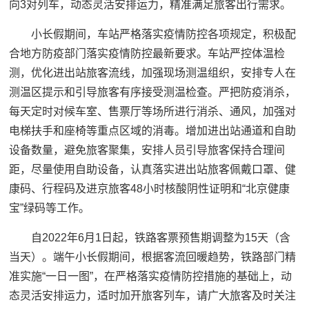
向3对列车，动态灵活安排运力，精准满足旅客出行需求。
小长假期间，车站严格落实疫情防控各项规定，积极配
合地方防疫部门落实疫情防控最新要求。车站严控体温检
测，优化进出站旅客流线，加强现场测温组织，安排专人在
测温区提示和引导旅客有序接受测温检查。严把防疫消杀，
每天定时对候车室、售票厅等场所进行消杀、通风，加强对
电梯扶手和座椅等重点区域的消毒。增加进出站通道和自助
设备数量，避免旅客聚集，安排人员引导旅客保持合理间
距，尽量使用自助设备，认真落实进出站旅客佩戴口罩、健
康码、行程码及进京旅客48小时核酸阴性证明和“北京健康
宝”绿码等工作。
自2022年6月1日起，铁路客票预售期调整为15天（含
当天）。端午小长假期间，根据客流回暖趋势，铁路部门精
准实施“一日一图”，在严格落实疫情防控措施的基础上，动
态灵活安排运力，适时加开旅客列车，请广大旅客及时关注