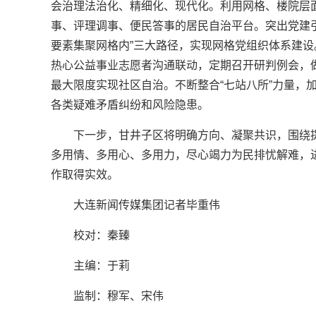
会治理法治化、精细化、现代化。利用网格、楼院层面
事、评理调事、便民答事的居民自治平台。突出党建
要素集聚网格内”三大路径，实现网格党组织体系建
热心公益事业志愿者沟通联动，定期召开研判例会，
最大限度实现社区自治。不断整合“七站八所”力量，
各类疑难矛盾纠纷和风险隐患。
下一步，甘井子区将明确方向、凝聚共识，围绕
多用情、多用心、多用力，尽心竭力为民排忧解难，
作取得实效。
大连新闻传媒集团记者毕重伟
校对：秦臻
主编：于莉
监制：穆军、宋伟