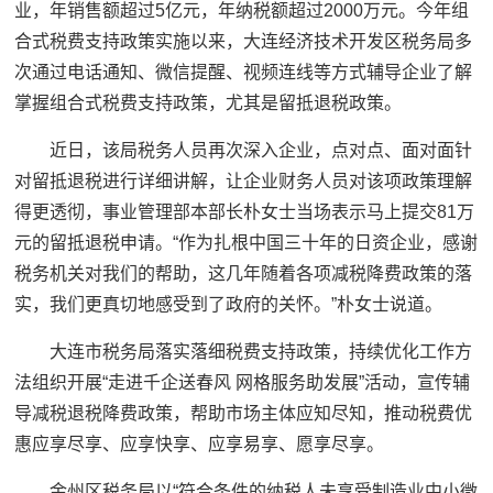
业，年销售额超过5亿元，年纳税额超过2000万元。今年组
合式税费支持政策实施以来，大连经济技术开发区税务局多
次通过电话通知、微信提醒、视频连线等方式辅导企业了解
掌握组合式税费支持政策，尤其是留抵退税政策。
近日，该局税务人员再次深入企业，点对点、面对面针
对留抵退税进行详细讲解，让企业财务人员对该项政策理解
得更透彻，事业管理部本部长朴女士当场表示马上提交81万
元的留抵退税申请。“作为扎根中国三十年的日资企业，感谢
税务机关对我们的帮助，这几年随着各项减税降费政策的落
实，我们更真切地感受到了政府的关怀。”朴女士说道。
大连市税务局落实落细税费支持政策，持续优化工作方
法组织开展“走进千企送春风 网格服务助发展”活动，宣传辅
导减税退税降费政策，帮助市场主体应知尽知，推动税费优
惠应享尽享、应享快享、应享易享、愿享尽享。
金州区税务局以“符合条件的纳税人未享受制造业中小微