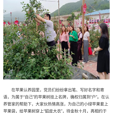
在苹果认养园里，党员们纷纷拿出笔、写好名字和寄
语，为属于“自己”的苹果树挂上名牌，确权归属到“户”。在认
养管家的帮助下，大家伙热情高涨，为自己的小绿苹果套上
苹果袋，给苹果树穿上“貂皮大衣”，待金秋十月，再相约于