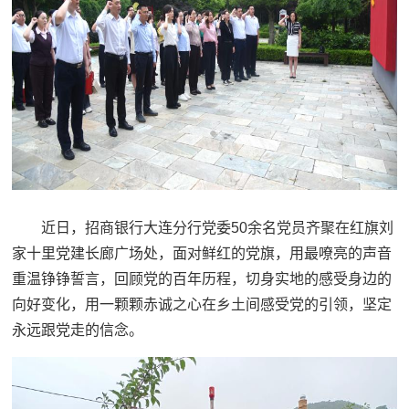
近日，招商银行大连分行党委50余名党员齐聚在红旗刘
家十里党建长廊广场处，面对鲜红的党旗，用最嘹亮的声音
重温铮铮誓言，回顾党的百年历程，切身实地的感受身边的
向好变化，用一颗颗赤诚之心在乡土间感受党的引领，坚定
永远跟党走的信念。