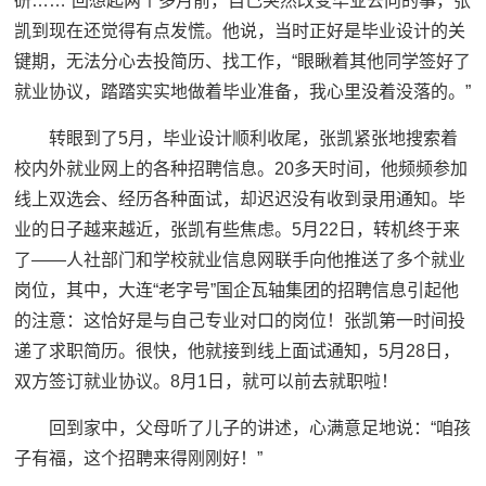
研……”回想起两个多月前，自己突然改变毕业去向的事，张
凯到现在还觉得有点发慌。他说，当时正好是毕业设计的关
键期，无法分心去投简历、找工作，“眼瞅着其他同学签好了
就业协议，踏踏实实地做着毕业准备，我心里没着没落的。”
转眼到了5月，毕业设计顺利收尾，张凯紧张地搜索着
校内外就业网上的各种招聘信息。20多天时间，他频频参加
线上双选会、经历各种面试，却迟迟没有收到录用通知。毕
业的日子越来越近，张凯有些焦虑。5月22日，转机终于来
了——人社部门和学校就业信息网联手向他推送了多个就业
岗位，其中，大连“老字号”国企瓦轴集团的招聘信息引起他
的注意：这恰好是与自己专业对口的岗位！张凯第一时间投
递了求职简历。很快，他就接到线上面试通知，5月28日，
双方签订就业协议。8月1日，就可以前去就职啦！
回到家中，父母听了儿子的讲述，心满意足地说：“咱孩
子有福，这个招聘来得刚刚好！”