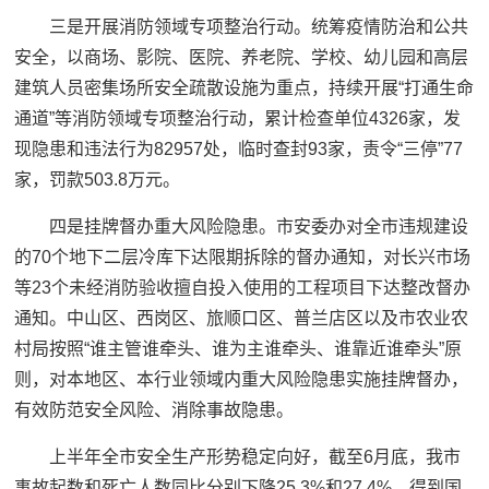
三是开展消防领域专项整治行动。统筹疫情防治和公共
安全，以商场、影院、医院、养老院、学校、幼儿园和高层
建筑人员密集场所安全疏散设施为重点，持续开展“打通生命
通道”等消防领域专项整治行动，累计检查单位4326家，发
现隐患和违法行为82957处，临时查封93家，责令“三停”77
家，罚款503.8万元。
四是挂牌督办重大风险隐患。市安委办对全市违规建设
的70个地下二层冷库下达限期拆除的督办通知，对长兴市场
等23个未经消防验收擅自投入使用的工程项目下达整改督办
通知。中山区、西岗区、旅顺口区、普兰店区以及市农业农
村局按照“谁主管谁牵头、谁为主谁牵头、谁靠近谁牵头”原
则，对本地区、本行业领域内重大风险隐患实施挂牌督办，
有效防范安全风险、消除事故隐患。
上半年全市安全生产形势稳定向好，截至6月底，我市
事故起数和死亡人数同比分别下降25.3%和27.4%，得到国