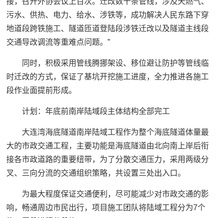
接，召开外协会议上百次。迁改数十条管线，涉及天燃气、
污水、供热、电力、给水、涉铁等，成功解决人民东路下穿
地道段跨铁施工、隧道匝道登陆段涉铁迁改以及隧道主线段
交通导改调流等重难点问题。”
同时，积极采用管线腾挪架设、移位避让防护等管线临
时迁改的方式，保证了基坑开挖施工进度，全力推进各施工
段作业面提前形成。
计划：
年底前南岸陆域段主体结构全部完工
大连湾海底隧道南岸陆域工程作为整个海底隧道体量最
大的市政交通工程，主要功能是海底隧道由北向南上岸后衔
接各市政道路的重要纽带，为了分散交通压力，采用两级分
叉、三向分流的交通组织策略，共设置三处出入口。
为最大程度保证交通便利，尽可能减少对市政交通的影
响，畅通周边市民出行，项目施工团队将陆域工程分为7个