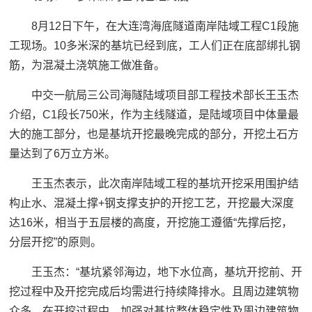
8月12日下午，在大连湾海底隧道南岸陆域工程C1段施
工现场。10多米深的基坑已经到底，工人们正在底部绑扎钢
筋，为混凝土浇筑施工做准备。
中交一航局三公司海隧陆域项目部工程技术部长王玉杰
介绍，C1段长750米，作为主线隧道，是陆域项目中体量最
大的施工部分，也是基坑开挖最晚完成的部分，开挖土石方
量达到了6万立方米。
王玉杰表示，此次南岸陆域工程的基坑开挖采用围护结
构止水、混凝土撑+钢支撑支护的开挖工艺，开挖最大深度
达16米，相当于五层楼的高度，开挖施工遵循“先撑后挖，
分层开挖”的原则。
王玉杰：
“基坑紧邻海边，地下水位高，基坑开挖前、开
挖过程中及开挖完成后均需进行持续降排水。且周边建筑物
众多，在开挖过程中，加强对基坑整体稳定性及周边建筑物