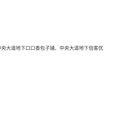
店、中央大道地下口口香包子铺、中央大道地下倍客优
。