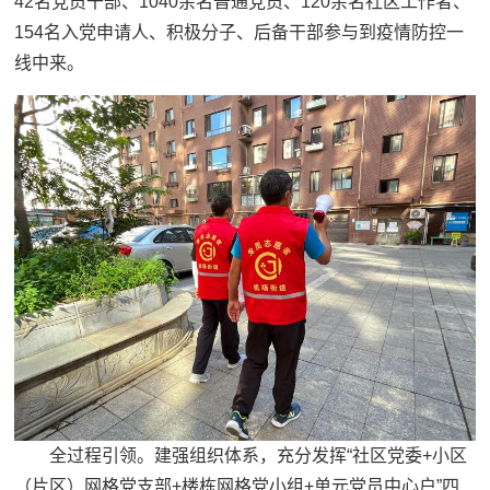
42名党员干部、1040余名普通党员、120余名社区工作者、
154名入党申请人、积极分子、后备干部参与到疫情防控一
线中来。
全过程引领。建强组织体系，充分发挥“社区党委+小区
（片区）网格党支部+楼栋网格党小组+单元党员中心户”四