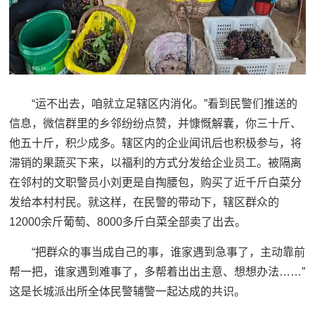
“运不出去，咱就立足辖区内消化。”看到民警们推送的
信息，微信群里的乡邻纷纷点赞，并慷慨解囊，你三十斤、
他五十斤，积少成多。辖区内的企业闻讯后也积极参与，将
滞销的果蔬买下来，以福利的方式分发给企业员工。被隔离
在邻村的文职警员小刘更是自掏腰包，购买了近千斤白菜分
发给本村村民。就这样，在民警的带动下，辖区群众的
12000余斤葡萄、8000多斤白菜全部卖了出去。
“把群众的事当成自己的事，谁家遇到急事了，主动靠前
帮一把，谁家遇到难事了，多帮着出出主意、想想办法……”
这是长城派出所全体民警辅警一起达成的共识。