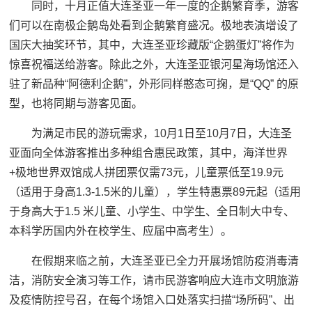
同时，十月正值大连圣亚一年一度的企鹅繁育季，游客
们可以在南极企鹅岛处看到企鹅繁育盛况。极地表演增设了
国庆大抽奖环节，其中，大连圣亚珍藏版“企鹅蛋灯”将作为
惊喜祝福送给游客。除此之外，大连圣亚银河星海场馆还入
驻了新品种“阿德利企鹅”，外形同样憨态可掬，是“QQ” 的原
型，也将同期与游客见面。
为满足市民的游玩需求，10月1日至10月7日，大连圣
亚面向全体游客推出多种组合惠民政策，其中，海洋世界
+极地世界双馆成人拼团票仅需73元，儿童票低至19.9元
（适用于身高1.3-1.5米的儿童），学生特惠票89元起（适用
于身高大于1.5 米儿童、小学生、中学生、全日制大中专、
本科学历国内外在校学生、应届中高考生）。
在假期来临之前，大连圣亚已全力开展场馆防疫消毒清
洁，消防安全演习等工作，请市民游客响应大连市文明旅游
及疫情防控号召，在每个场馆入口处落实扫描“场所码”、出