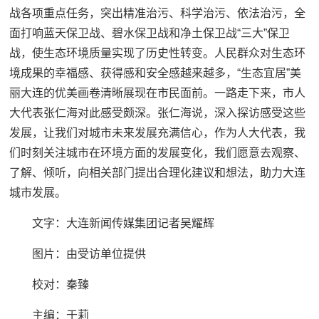
战各项重点任务，突出精准治污、科学治污、依法治污，全
面打响蓝天保卫战、碧水保卫战和净土保卫战“三大”保卫
战，使生态环境质量实现了历史性转变。人民群众对生态环
境成果的幸福感、获得感和安全感越来越多，“生态宜居”美
丽大连的优美画卷清晰展现在市民面前。一路走下来，市人
大代表张仁海对此感受颇深。张仁海说，深入探访感受这些
发展，让我们对城市未来发展充满信心，作为人大代表，我
们时刻关注城市在环境方面的发展变化，我们愿意去观察、
了解、倾听，向相关部门提出合理化建议和想法，助力大连
城市发展。
文字：大连新闻传媒集团记者吴耀辉
图片：由受访单位提供
校对：秦臻
主编：于莉