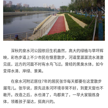
深秋的泉水河公园依旧生机盎然，高大的绿植与草坪辉
映，彩色步道上不少市民在惬意散步，河道里潺潺流水清澈
见底，远方的河面不时有水鸟飞过。曾经的黑臭水体，如今
变得水清、岸绿、景美。
在泉水河附近居住7年的居民张华每天都要在这里散步
遛弯儿。张华说，原先这条河环境非常不好，到夏天窗也不
敢开。改造之后，水也清了，鸟都来了，一早大家锻炼身
体，领着孩子溜达，挺高兴的。