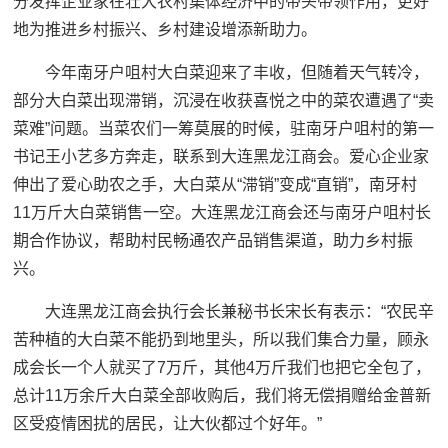
分发挥企业家在壮大农村集体经济中的带头带领作用，更好
地为推进乡村振兴、乡村建设增添新助力。
今年南牙户咀村大白菜迎来了丰收，但随着天气转冷，
部分大白菜出现滞销，沉浸在收获喜悦之中的菜农遭遇了“卖
菜难”问题。当菜农们一筹莫展的时候，驻南牙户咀村的第一
书记王小艺多方奔走，联系到大连黑龙江商会。爱心企业家
伸出了爱心助农之手，大白菜从“滞销”变成“直销”，南牙村
11万斤大白菜销售一空。大连黑龙江商会还与南牙户咀村长
期合作协议，帮助村民畅通农产品销售渠道，助力乡村振
兴。
大连黑龙江商会执行会长兼秘书长宋长有表示：“农民辛
苦种植的大白菜不能扔到地里头，所以我们集合力量，顾永
成会长一个人就买了7万斤，其他4万斤我们也把它全包了，
总计11万余斤大白菜全部收购后，我们将无偿捐赠给金普新
区受疫情困扰的居民，让大伙都过个好年。”