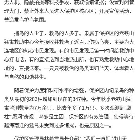
无人机、隐蔽拍摄等科技手段，获取偷猎证据；设置封闭管
理大门，禁止外来人员进入保护区核心区；开展宣传活动，
营造爱鸟护鸟氛围。
捕鸟的人少了，救鸟的人多了。隶属于保护区的老铁山
猛禽救助中心今年接收并救治了近百只伤病鸟类，主要为大
连地区的热心市民发现。有的市民发现后第一时间给救助中
心打电话，有的直接送到当地派出所，也有熟悉救助中心地
址的，直接送来。一只只被救治的鸟类重归蓝天，体现着人
与自然的和谐共生。
随着保护力度和科研水平的增强，保护区内记录鸟的种
类从最初的283种增加到现在的347种。今年秋季老铁山猛
禽监测数量为7万余只，比去年多了1万只。多次观测到“鹰
柱”“鹰河”奇观，鸟多是主因，保护区的有效管理，使得等待
越海南迁的猛禽未受到过多惊扰，也是原因之一。
保护区管理局林希震局长介绍：“我们一直把‘铁山无