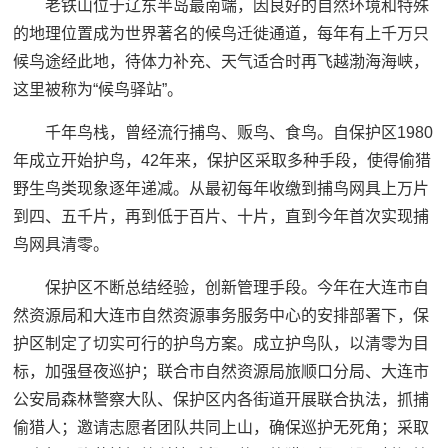
老铁山位于辽东半岛最南端，因良好的自然环境和特殊
的地理位置成为世界著名的候鸟迁徙通道，每年有上千万只
候鸟途经此地，待体力补充、天气适合时再飞越渤海海峡，
这里被称为“候鸟驿站”。
千年鸟栈，曾经流行捕鸟、贩鸟、食鸟。自保护区1980
年成立开始护鸟，42年来，保护区采取多种手段，使得偷猎
野生鸟类现象逐年递减。从最初每年收缴到捕鸟网具上万片
到四、五千片，再到低于百片、十片，直到今年首次实现捕
鸟网具清零。
保护区不断总结经验，创新管理手段。今年在大连市自
然资源局和大连市自然资源事务服务中心的安排部署下，保
护区制定了切实可行的护鸟方案。成立护鸟队，以清零为目
标，加强昼夜巡护；联合市自然资源局旅顺口分局、大连市
公安局森林警察大队、保护区内各街道开展联合执法，抓捕
偷猎人；邀请志愿者团队共同上山，确保巡护无死角；采取