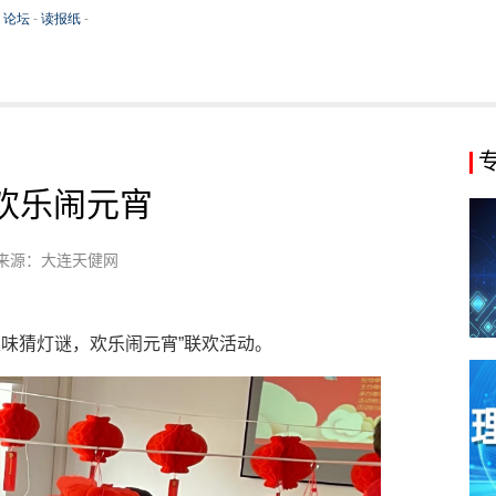
欢乐闹元宵
来源：大连天健网
趣味猜灯谜，欢乐闹元宵”联欢活动。