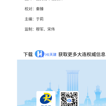
校对：秦臻
主编：于莉‍‍‍
监制：穆军、宋伟