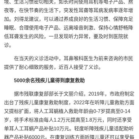
境、生活习惯密切相关，如长时间使用耳机等电子产品、熬
夜等，在快节奏的生活下，突发性耳聋等耳病发病率逐年增
加。刘得龙建议，可以通过养成良好的生活习惯、保障充足
睡眠、合理使用电子产品、远离噪音刺激、保持心情舒畅降
低耳聋发生的风险，一旦发现听力异常，要及时到医院就
诊。
在当天的义诊活动中，耳鼻喉科医生为前来咨询的市民
提供了耐心细致的服务，近百人接受了义诊。
5000余名残疾儿童得到康复救助
据市残联康复部部长于文丽介绍，2019年，市政府制定
出台了残疾儿童康复救助制度，2022年在听障儿童救助方面
又提标扩面，将人工耳蜗植入救助年龄由0-7岁提高至0-14
岁，将手术标准由每人1.2万元提高至1.8万元，同时还享受
单耳人工耳蜗产品补贴10万元。轻度听障残疾儿童适配助听
器产品补贴6000元。在康复训练方面听障儿童还可以享受每