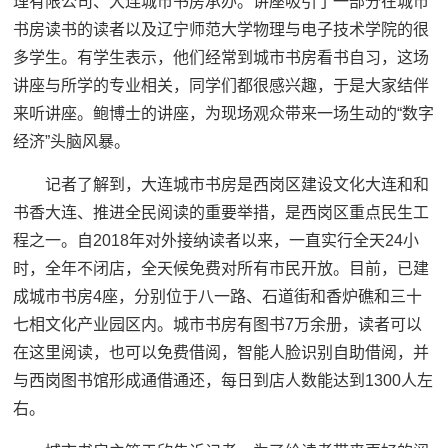
理有限公司、大连城市书房承办。讲座吸引了一部分在城市
书房读书的读者以及辽宁师范大学物理与电子技术学院的很
多学生。有学生表示，他们经常到城市书房看书自习，这场
讲座与所学的专业相关，同学们都很感兴趣，于是大家结伴
来听讲座。鲍博士的讲座，为现场观众带来一场生动的“数字
经济”头脑风暴。
记者了解到，大连城市书房是西岗区建设文化大连和和
书香大连、推进全民阅读的重要举措，是西岗区重点民生工
程之一。自2018年对外接纳读者以来，一直实行全天24小
时，全年不闭店，全天候免费对所有市民开放。目前，已建
成城市书房4座，分别位于八一路、石道街和香炉礁和三十
七相文化产业园区内。城市书房有图书7万余册，读者可以
在这里阅读，也可以免费借阅，智能人脸识别自助借阅，并
与西岗图书馆形成通借通还，每日到店人数能达到1300人左
右。