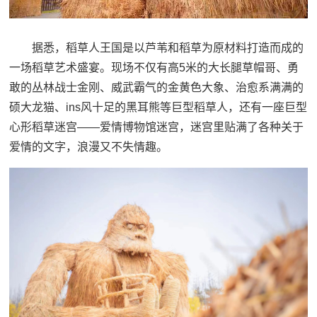
据悉，稻草人王国是以芦苇和稻草为原材料打造而成的
一场稻草艺术盛宴。现场不仅有高5米的大长腿草帽哥、勇
敢的丛林战士金刚、威武霸气的金黄色大象、治愈系满满的
硕大龙猫、ins风十足的黑耳熊等巨型稻草人，还有一座巨型
心形稻草迷宫——爱情博物馆迷宫，迷宫里贴满了各种关于
爱情的文字，浪漫又不失情趣。