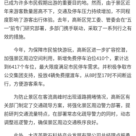
已成为许多市民假期出游的重要目的地。然而，由于景区近
年来游客数量居高不下，交通及停车压力持续增加，不同程
度影响了游客出行体验。去年，高新区党工委、管委会在“五
一”前专门研究部署，多部门携手联动，采取了一系列行之有
效的措施。
今年，为保障市民愉快游玩，高新区进一步扩容挖潜，
加强景区周边空间利用，新增免费停车泊位410个，累计达
到6417个车位，最大限度满足市民停车需求。并积极争取市
公交集团支持，投放4辆免费摆渡车，从8时至17时不间断运
行，方便游客乘车。
为防止景区在客流高峰时出现道路拥堵情况，高新区有
关部门制定了交通疏导方案，将强化景区周边警力部署，提
前研判交通流量特点，在部署常态化疏导警力的同时，动态
调整巡逻警力，确保景区周边交通秩序良好。
此外，大连英歌石科技产业发展有限公司总经理卢振勇