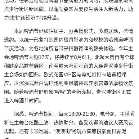
活动，在彰显哈勒道啤酒节品牌魅力的同时，展现国家级试
点步行街区新风貌，以蓬勃姿态为夏夜生活注入新活力，助
力城市“夜经济”持续升温。
本届啤酒节延续往届主、分会场形式，多城联动，盛情
邀约。以统一形象打造国内极具影响力和规模的哈勒道啤酒
节庆活动，为各地消费者带来精酿德啤的醇美体验。今年主
会场啤酒节为期17天，将持续至8月6日。北起大商自有全球
稀缺商品露营展区，南至露天啤酒吧台的大连青泥洼步行街
主会场如约回归。欧式花园VIP区与霓虹灯打卡墙遥相呼
应，以沉浸式蓝白调巴伐利亚风情装饰元素营造浓厚畅饮氛
围。随着啤酒节IP形象“啤啤”的全新亮相，青泥洼街区正式
进入啤酒节时间。
据悉，啤酒节期间，每天18:00-21:30，电音趴、主播秀
将在主舞台炫酷上演，热情助兴。备受欢迎的速饮大赛风云
再起，还有卡通巡游、“浪浪街”畅玩市集等扮靓夏日青泥