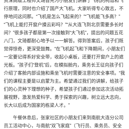
资深高级工程师文琦首先为小朋友们讲解了飞机的构造和飞
行原理，同时也介绍了国产大飞机。大家听得专心致志，不
停地问这问那。“飞机是怎么飞起来的？”“飞机能飞多高？”
“飞机上能打开窗户摸云彩吗？”“从大连飞到北京需要多长时
间？”很多孩子都是第一次接触到“大飞机”，提出的问题五花
八门，文琦都耐心地予以一一解答。得到答案后，孩子们既
觉得惊奇，更深受鼓舞。“在飞机起飞和下降期间，小朋友们
一定要记得系好安全带，收起小桌板，还要打开窗户上的遮
光板。”孩子们“登机”后，在模拟舱内，乘务长王征向孩子们
介绍了客舱内部设施和乘坐飞机时需要注意的安全事项。“我
们的课程主要是以启蒙为主。希望通过我们的讲解，给孩子
们的心灵种下理想的种子，希望孩子们通过参加这次活动拓
展视野，激发热爱科学、勇于探索的兴趣，树立远大志向，
长大以后成为国家的栋梁人才。”
午餐休息后，张家社区的小朋友们来到南航大连分公司
员工活动中心，与南航“双飞家庭”（飞行员、乘务员、安全