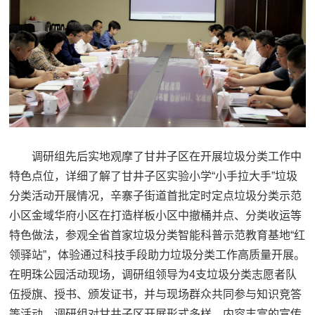
调研组先后实地观摩了甘井子区在开展垃圾分类工作中
特色点位，详细了解了甘井子区实验小学“小手拉大手”垃圾
分类活动开展情况，辛寨子街道首批定时定点垃圾分类示范
小区金域华府小区在打造样板小区中撤桶并点、分类收运等
特色做法，参观全省首家垃圾分类智能科普示范教育基地“红
领驿站”，体验通过科技手段助力垃圾分类工作高质量开展。
在明珠公园活动现场，调研组领导为4支垃圾分类志愿者队
伍授旗、授书、颁发证书，并与现场群众共同参与知识竞答
等活动。调研组对甘井子区开展形式多样、内容丰富的宣传