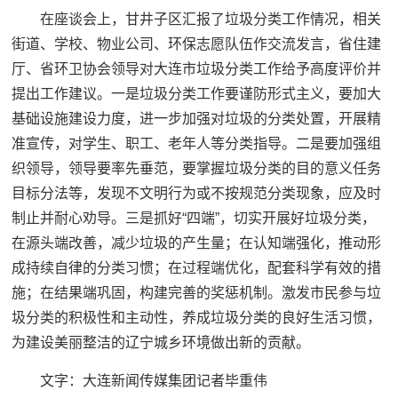
在座谈会上，甘井子区汇报了垃圾分类工作情况，相关
街道、学校、物业公司、环保志愿队伍作交流发言，省住建
厅、省环卫协会领导对大连市垃圾分类工作给予高度评价并
提出工作建议。一是垃圾分类工作要谨防形式主义，要加大
基础设施建设力度，进一步加强对垃圾的分类处置，开展精
准宣传，对学生、职工、老年人等分类指导。二是要加强组
织领导，领导要率先垂范，要掌握垃圾分类的目的意义任务
目标分法等，发现不文明行为或不按规范分类现象，应及时
制止并耐心劝导。三是抓好“四端”，切实开展好垃圾分类，
在源头端改善，减少垃圾的产生量；在认知端强化，推动形
成持续自律的分类习惯；在过程端优化，配套科学有效的措
施；在结果端巩固，构建完善的奖惩机制。激发市民参与垃
圾分类的积极性和主动性，养成垃圾分类的良好生活习惯，
为建设美丽整洁的辽宁城乡环境做出新的贡献。
文字：大连新闻传媒集团记者毕重伟