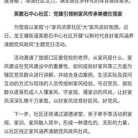
健身圈”，增强社区活力，满足居民多样化的体育锻炼需求。
英歌石中心社区：
党建引领树家风传承美德在我家
为营造以家庭“小”家风浓厚社区“大”家风良好氛围，近
日，龙王塘街道英歌石中心社区开展“以新时代良好家风涵养
清朗党风政风”主题党日活动。
活动邀请了旅顺口区委党校的老师，从家风是什么、家
风建设在党风建设中的重要性、如何成就好家风等三方面为
辖区党员群众进行讲解，并结合身边案例、生活实际及提问
互动的方式与现场的人员传授树家风经验，号召党员、居民
群众逐渐形成人人懂家风、守家规、遵家训的风尚，让好家
风深深扎根千万家庭，以好家风培育好民风、好党风。
下一步，社区还将通过道德讲堂、亲子牵手等活动把家
规、家训、家风融入其中，形成一种潜在的、无形的力量，
以社区纯正家风涵养清朗党风政风社风。