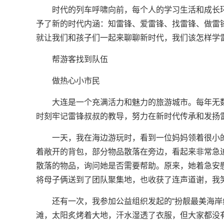
时代的列车呼啸向前，每个人的学习生活和成长环
予了新的时代内涵：知雷锋、爱雷锋、找雷锋、做雷
就让我们和孩子们一起来聊聊新时代，我们该怎样学
帮游客找到队伍
做热心小市民
大连是一个充满活力和魅力的旅游城市。每年无
时刻牢记雷锋叔叔的教导，努力在新时代传承和发扬
一天，我在海边游玩时，看到一位妈妈领着很小
着敞开的背包，部分物品散落在旁边，看起来非常急
散落的物品，询问她是否需要帮助。原来，她着急安
将母子俩送到了团队聚集地，也收获了连声道谢，我笑
还有一次，我参加公益组织发起的“扮靓最美海岸
滩，太阳炙烤着大地，汗水湿透了衣服，但大家都没