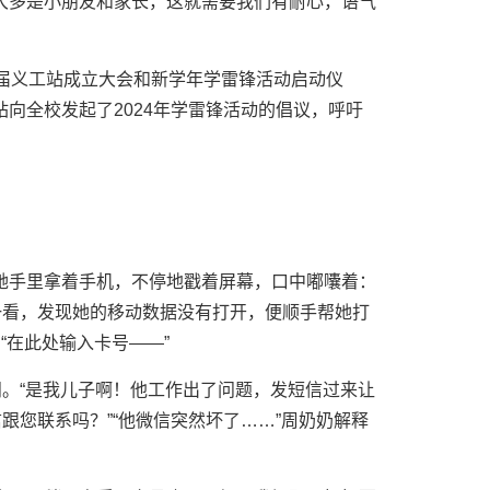
大多是小朋友和家长，这就需要我们有耐心，语气
一届义工站成立大会和新学年学雷锋活动启动仪
向全校发起了2024年学雷锋活动的倡议，呼吁
她手里拿着手机，不停地戳着屏幕，口中嘟囔着：
一看，发现她的移动数据没有打开，便顺手帮她打
“在此处输入卡号——”
问。“是我儿子啊！他工作出了问题，发短信过来让
跟您联系吗？”“他微信突然坏了……”周奶奶解释