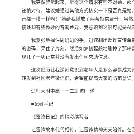
我突然警觉起来，觉得这个请求有些不对劲，那
谨慎对待，建议她通过其他方式核实一下是否真是她
音都一模一样啊！”她给我播放了两条短信录音，虽
接处却有些微妙的音调差异，我意识到这很可能是AI
我紧张地握住周奶奶的手，迅速翻出反诈宣传单
的密码，呆住了片刻，然后如梦初醒般地删掉了那串
现儿子一切正常并没有发出任何求助信息。
这次经历让我深刻意识到老年人是多么容易成为
转发到社区老年微信群，希望能提高大家的防范意识
辽师大附中高一十二班 陶一诺
■记者手记
《雷锋日记》的精彩续写者
让雷锋故事代代相传，让雷锋精神天天陪伴。在我