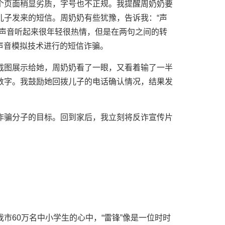
个页面稍显劣质，字号也不正规。我提醒周奶奶要
儿子发来的短信。周奶奶有些犹豫，告诉我：“声
然声音听起来很年轻很热情，但是在两句之间的转
声音模拟技术进行的短信诈骗。
截图展示给她，周奶奶看了一眼，又看着输了一半
数字。我鼓励她回拨儿子的电话确认情况，结果发
诈骗分子的目标。回到家后，我立刻将反诈宣传片
。
市60万名中小学生的心中，“雷锋”像是一位时时