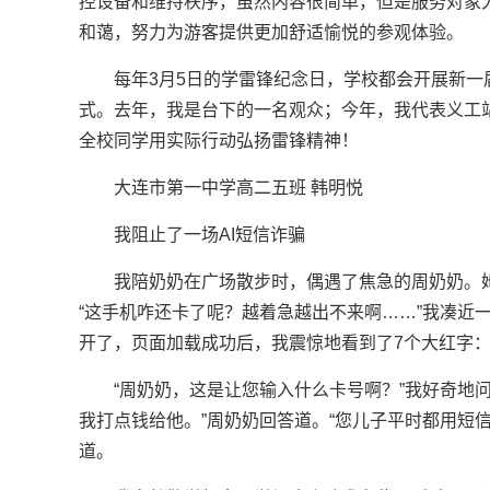
控设备和维持秩序，虽然内容很简单，但是服务对象
和蔼，努力为游客提供更加舒适愉悦的参观体验。
每年3月5日的学雷锋纪念日，学校都会开展新
式。去年，我是台下的一名观众；今年，我代表义工站
全校同学用实际行动弘扬雷锋精神！
大连市第一中学高二五班 韩明悦
我阻止了一场AI短信诈骗
我陪奶奶在广场散步时，偶遇了焦急的周奶奶。
“这手机咋还卡了呢？越着急越出不来啊……”我凑近
开了，页面加载成功后，我震惊地看到了7个大红字：
“周奶奶，这是让您输入什么卡号啊？”我好奇地
我打点钱给他。”周奶奶回答道。“您儿子平时都用短信
道。