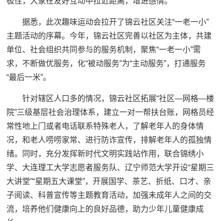
极性，大家在友好互动中拉近距离，增进感情。
据悉，此次趣味运动会拉开了锦云社区关注“一老一小”
主题活动的序幕。今年，锦云社区完善以社区为主体，共建
单位、社会组织共同参与的服务机制，聚焦“一老一小”需
求，不断做优服务，化“被动服务”为“主动服务”，打通服务
“最后一米”。
针对辖区人口多的情况，锦云社区拓展“社区—网格—楼
院”三级基层社会治理体系，建立一对一帮扶台账，网格员经
常性地上门或者电话联系特殊老人，了解老年人的身体情
况，和老人唠唠家常、进行防诈宣传，排解老年人的孤独情
绪。同时，充分发挥新时代文明实践站作用，联合锦绣小
学、大连理工大学志愿者服务队、辽宁师范大学开设“星期三
大讲堂”“星期五大课堂”，开展国学、茶艺、折纸、口才、亲
子阅读、科普宣传等主题教育活动，加强未成年人之间的交
流，培养他们健康向上的良好品德，助力少年儿童健康成