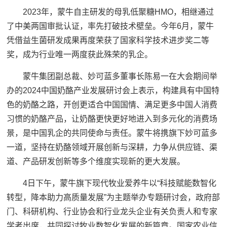
2023年，蒙牛自主研发的母乳低聚糖HMO，相继通过
了中美两国审批认证，率先打破技术壁垒。今年6月，蒙牛
凭借益生菌研发成果再度荣获了国家科学技术进步奖二等
奖，成为行业唯一两度获此殊荣的乳企。
蒙牛集团副总裁、妙可蓝多董事长陈易一在大会期间举
办的2024中国奶酪产业发展研讨会上表示，构建具有中国特
色的奶酪之路，开创更适合中国国情、满足更多中国人消费
习惯的奶酪产品，让奶酪更快更好地进入到多元化的消费场
景，是中国乳企的共同使命与责任。蒙牛将携旗下妙可蓝多
一道，坚持在奶酪领域开展创新与深耕，力争从供应链、渠
道、产品研发创新等多个维度实现新的更大发展。
4日下午，蒙牛旗下现代牧业爱养牛以“科技赋能数智化
转型，降本助力高质量发展”为主题举办专题研讨会，政府部
门、科研机构、行业协会和行业龙头企业有关负责人和专家
学者出席，共同探讨牧业数智化发展的新篇章。国家农业信