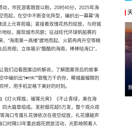
，市民游客翘首以盼。20时40分，2025年海
腾空而起，在空中不断变化阵型，编织出一幕幕“海
虎舞送上元宵祝福；紧接着玫瑰花热烈绽放，与府城
城市地标，展现城市风貌；征战旺代环球帆船赛的
而来、“海南第一高楼”拔地而起、火箭冉冉升空等精
后亮相，立体展示“酷酷的海南，棒棒哒海口”，
，让我们边看图案边听解说，了解图案背后的故事
中编织出“I♥HK”“致敬万千的你，椰城最耀眼的
纷欢呼，用手机定格下美好的时刻。
由《灯火辉煌，璀璨元宵》《不止青绿，美在海
》四大篇章组成。发射烟花超5万发，整个观众观
角梅等海口专属礼花弹依次在夜空绽放，礼花爆破声
海口时隔13年重启烟花燃放活动，光影映照着人