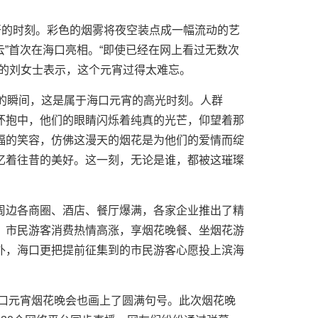
开的时刻。彩色的烟雾将夜空装点成一幅流动的艺
云”首次在海口亮相。“即使已经在网上看过无数次
西的刘女士表示，这个元宵过得太难忘。
好的瞬间，这是属于海口元宵的高光时刻。人群
怀抱中，他们的眼睛闪烁着纯真的光芒，仰望着那
福的笑容，仿佛这漫天的烟花是为他们的爱情而绽
忆着往昔的美好。这一刻，无论是谁，都被这璀璨
周边各商圈、酒店、餐厅爆满，各家企业推出了精
。市民游客消费热情高涨，享烟花晚餐、坐烟花游
外，海口更把提前征集到的市民游客心愿投上滨海
海口元宵烟花晚会也画上了圆满句号。此次烟花晚