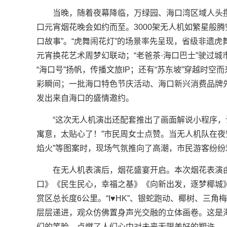
当晚，随着夜幕降临，万绿园、海口湾区域人头攒动
口元宵烟花晚会如约而至。3000架无人机如繁星般
口故事”。“虎舞闹花灯”的场景率先呈现，省级非遗
元宵换花艺术周梦幻联动；“老爸茶·海口巴士”驶过
“海口号”扬帆，传播文旅IP；还有“苏东坡”穿越时空
彩瞬间；一批海口特色节庆活动、海口新兴消费品牌先
发出来自海口的盛情邀约。
“这次无人机演出还配套推出了画面解说小程序
寓意，太贴心了！”市民周女士点赞。当无人机队在夜空
焰火”等图案时，现场气氛推向了高潮，市民游客纷
在无人机表演后，烟花盛宴开启。本次烟花表演
口》《民生民心，幸福之基》《向新出发，逐梦椰城
赏区总长度6公里。“I♥HK”、银蛇跑动、椰树、三
层层递进，观众仿佛置身声光交融的立体画卷。这是
们的笑脸，点燃了人们心中对未来无限美好的期许。