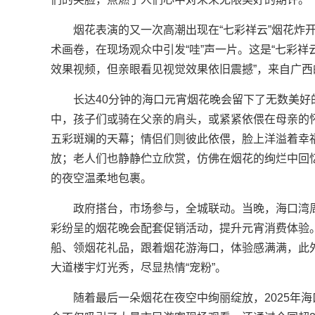
烟花表演的又一次高潮出现在“七彩祥云”烟花炸
术画卷，在现场观众中引发“哇”声一片。这是“七彩祥
效果视频，但亲眼看见视觉效果依旧震撼”，来自广
长达40分钟的海口元宵烟花晚会留下了无数美
中，孩子们或骑在父亲的肩头，或紧紧依偎在母亲的
五彩斑斓的天幕；情侣们则彼此依偎，脸上洋溢着幸
放；老人们也静静伫立欣赏，仿佛在烟花的绚烂中回
的夜空温柔地包裹。
政府搭台，市场参与，全城联动。当晚，海口湾
彩纷呈的烟花晚会配套促销活动，提升元宵消费体验
船、领烟花礼品，跟着烟花游海口，体验感满满，此
大道楼宇灯光秀，尽显热情“宠粉”。
随着最后一朵烟花在夜空中绚丽绽放，2025年