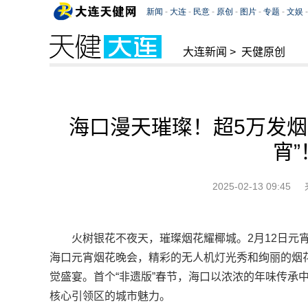
大连新闻
>
天健原创
海口漫天璀璨！超5万发烟花
宵”
2025-02-13 09:45
火树银花不夜天，璀璨烟花耀椰城。2月12日元宵节
海口元宵烟花晚会，精彩的无人机灯光秀和绚丽的烟
觉盛宴。首个“非遗版”春节，海口以浓浓的年味传承
核心引领区的城市魅力。