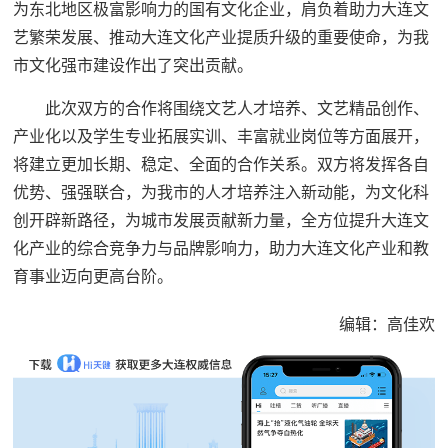
为东北地区极富影响力的国有文化企业，肩负着助力大连文
艺繁荣发展、推动大连文化产业提质升级的重要使命，为我
市文化强市建设作出了突出贡献。
此次双方的合作将围绕文艺人才培养、文艺精品创作、
产业化以及学生专业拓展实训、丰富就业岗位等方面展开，
将建立更加长期、稳定、全面的合作关系。双方将发挥各自
优势、强强联合，为我市的人才培养注入新动能，为文化科
创开辟新路径，为城市发展贡献新力量，全方位提升大连文
化产业的综合竞争力与品牌影响力，助力大连文化产业和教
育事业迈向更高台阶。
编辑：高佳欢