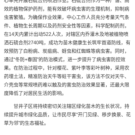
心率先开展石硫合剂喷洒作业。石硫合剂作为一种广谱、高
效的植物保护药剂，能有效破坏病虫害的生理机制，抑制病
虫害繁殖。为确保作业效果，中心工作人员充分考量天气条
件、植物生长周期以及药剂安全性等因素，科学配制药剂，
在14天内累计出动522人次，对辖区内乔灌木及地被植物喷
洒石硫合剂2740吨，成功为苗木健康生长筑牢首道防线，有
效预防了白粉病、炭疽病、蚜虫和红蜘蛛等病虫害。同时，
通过“冬防+春固”的防治模式，进一步提升了病虫害防控效
果。在防治过程中，针对樱花、紫叶李等彩叶树种，采用农
药埋土法，精准防治天牛等蛀干害虫，该方法不仅对天牛、
介壳虫等常规喷药难以触及的害虫防治效果显著，还最大限
度降低了对居民生活的影响。
甘井子区将持续密切关注辖区绿化苗木的生长状况，持
续提升城市绿化品质，让市民尽享“开门见绿、移步换景、花
草为邻”的生态福祉。