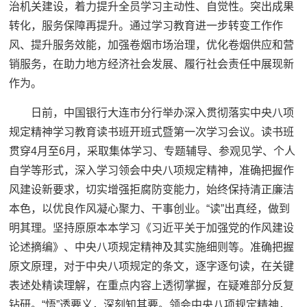
治机关建设，着力提升全员学习主动性、自觉性。突出成果
转化，服务保障再提升。通过学习教育进一步转变工作作
风、提升服务效能，加强卷烟市场治理，优化卷烟供应和营
销服务，在助力地方经济社会发展、履行社会责任中展现新
作为。
日前，中国银行大连市分行举办深入贯彻落实中央八项
规定精神学习教育读书班开班式暨第一次学习会议。读书班
贯穿4月至6月，采取集体学习、专题辅导、参观见学、个人
自学等形式，深入学习领会中央八项规定精神，准确把握作
风建设新要求，切实增强拒腐防变能力，始终保持清正廉洁
本色，以优良作风凝心聚力、干事创业。“读”出真经，做到
明其理。坚持原原本本学习《习近平关于加强党的作风建设
论述摘编》、中央八项规定精神及其实施细则等。准确把握
原文原理，对于中央八项规定的条文，逐字逐句读，在关键
表述处精读理解，在重点内容上透彻掌握，在疑难部分反复
钻研。“悟”透要义，深刻知其要。领会中央八项规定精神，