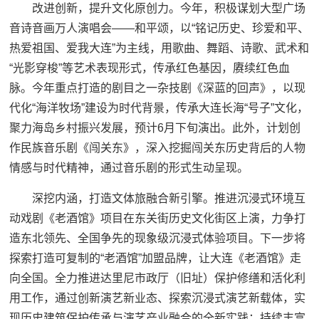
改进创新，提升文化原创力。今年，积极谋划大型广场
音诗音画万人演唱会——和平颂，以“铭记历史、珍爱和平、
热爱祖国、爱我大连”为主线，用歌曲、舞蹈、诗歌、武术和
“光影穿梭”等艺术表现形式，传承红色基因，赓续红色血
脉。今年重点打造的剧目之一杂技剧《深蓝的回声》，以现
代化“海洋牧场”建设为时代背景，传承大连长海“号子”文化，
聚力海岛乡村振兴发展，预计6月下旬演出。此外，计划创
作民族音乐剧《闯关东》，深入挖掘闯关东历史背后的人物
情感与时代精神，通过音乐剧的形式生动呈现。
深挖内涵，打造文体旅融合新引擎。推进沉浸式环境互
动戏剧《老酒馆》项目在东关街历史文化街区上演，力争打
造东北领先、全国争先的现象级沉浸式体验项目。下一步将
探索打造可复制的“老酒馆”加盟品牌，让大连《老酒馆》走
向全国。全力推进达里尼市政厅（旧址）保护修缮和活化利
用工作，通过创新演艺新业态、探索沉浸式演艺新载体，实
现历史建筑保护传承与演艺产业融合的全新实践；持续丰富