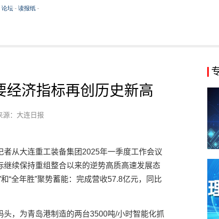
要经济指标再创历史新高
来源：大连日报
者从大连重工装备集团2025年一季度工作会议
标继续保持重组整合以来的逆势高质高速发展态
“全年胜”聚势蓄能：完成营收57.8亿元，同比
头，为青岛港制造的两台3500吨/小时智能化抓