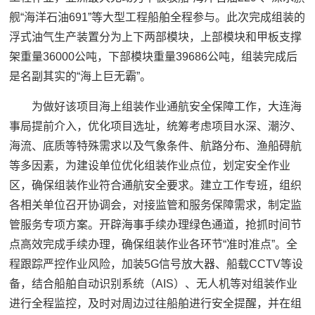
舰“海洋石油691”等大型工程船舶全程参与。此次完成组装的
浮式油气生产装置分为上下两部模块，上部模块和甲板支撑
架重量36000公吨，下部模块重量39686公吨，组装完成后
是名副其实的“海上巨无霸”。
为做好该项目海上组装作业通航安全保障工作，大连海
事局提前介入，优化项目选址，统筹考虑项目水深、潮汐、
海流、底质等特殊需求以及气象条件、航路分布、渔船碍航
等多因素，为建设单位优化组装作业点位，划定安全作业
区，确保组装作业符合通航安全要求。建立工作专班，组织
各相关单位召开协调会，对接监管和服务保障需求，制定监
管服务专项方案。开辟海事手续办理绿色通道，抢抓时间节
点高效完成手续办理，确保组装作业各环节“准时准点”。全
程跟踪严控作业风险，加装5G信号放大器、船载CCTV等设
备，结合船舶自动识别系统（AIS）、无人机等对组装作业
进行全程监控，及时对周边过往船舶进行安全提醒，并在组